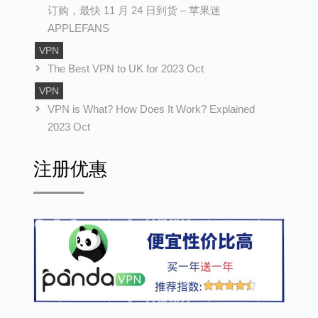
订购，最快 11 月 24 日到货 – 苹果迷
APPLEFANS
VPN
The Best VPN to UK for 2023 Oct
VPN
VPN is What? How Does It Work? Explained
2023 Oct
注册优惠