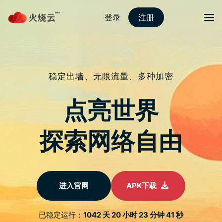
Skip
魔戒机场订阅
目录
Search
to
content
营业店家实名制Google
表单 QR Code 制作方法
《教学懒人包》
18/12/2023
魔戒机场订阅创意研究局
首页
动态