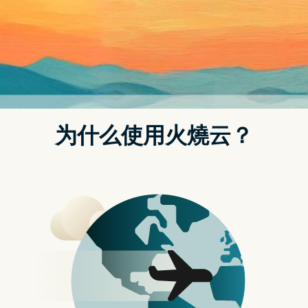
营业店家实名制Google 表单 QR Code 制作方法《教学懒
人包》
电脑软体
疫情越来越严重，有开业的店家得要遵守「实
名制」的规定，否则店家可能会因此被开罚，
甚至不得营业。
但其实许多有在营业的摊贩或是小吃店，他们
都是老年人不太懂电脑，这突如其来的实名制
规定会搞得他们一个头两个大，当你今天要做
餐又得要请客人留下姓名电话的资料时，一定
会忙不过来，所以今天就是要来教教大家该如
何制作实名制的 QR Code，让客人自己扫码後